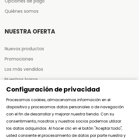
Opciones de pago
Quiénes somos
NUESTRA OFERTA
Nuevos productos
Promociones
Los más vendidos
Nuestros logros
Configuración de privacidad
Sitemap
Procesamos cookies, almacenamos información en el
dispositivo y procesamos datos personales o de navegación
MI CUENTA
con el fin de desarrollar y mejorar nuestra tienda. Con su
consentimiento, nosotros y nuestros socios podemos utilizar
Mis pedidos
los datos adquiridos. Al hacer clic en el botón "Aceptar todo",
usted consiente el procesamiento de datos por parte nuestra y
Mis activos