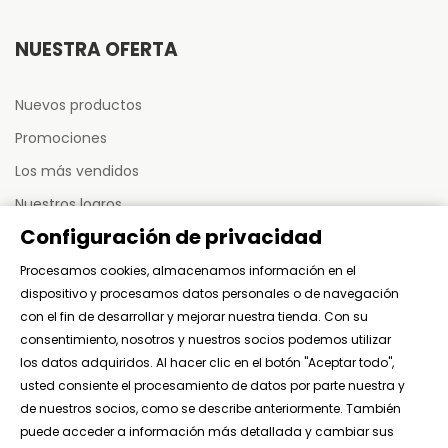
NUESTRA OFERTA
Nuevos productos
Promociones
Los más vendidos
Nuestros logros
Configuración de privacidad
Sitemap
Procesamos cookies, almacenamos información en el
dispositivo y procesamos datos personales o de navegación
MI CUENTA
con el fin de desarrollar y mejorar nuestra tienda. Con su
consentimiento, nosotros y nuestros socios podemos utilizar
Mis pedidos
los datos adquiridos. Al hacer clic en el botón "Aceptar todo",
usted consiente el procesamiento de datos por parte nuestra y
Mis activos
de nuestros socios, como se describe anteriormente. También
Mi información personal
puede acceder a información más detallada y cambiar sus